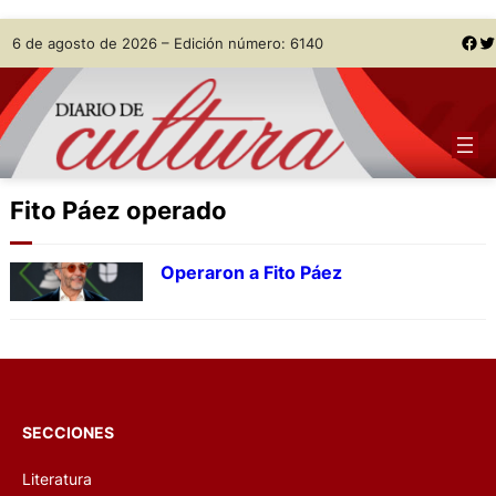
Skip
Facebook
Twitter
6 de agosto de 2026 – Edición número: 6140
to
content
Fito Páez operado
Operaron a Fito Páez
SECCIONES
Literatura