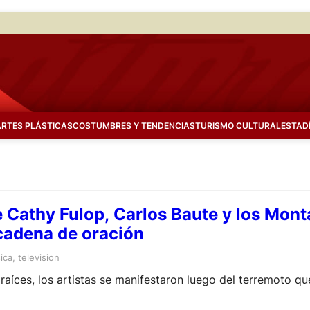
ARTES PLÁSTICAS
COSTUMBRES Y TENDENCIAS
TURISMO CULTURAL
ESTAD
Cathy Fulop, Carlos Baute y los Mont
 cadena de oración
ica
, 
television
raíces, los artistas se manifestaron luego del terremoto qu