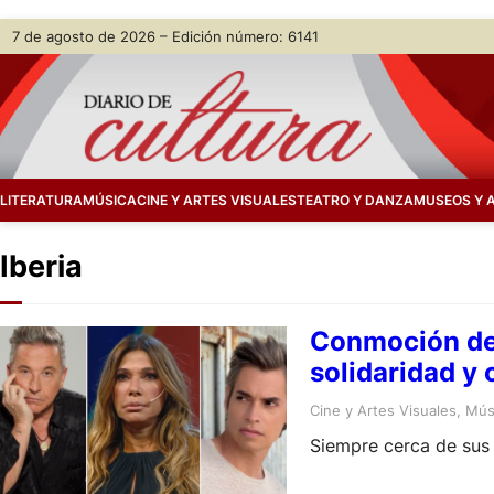
Skip
7 de agosto de 2026 – Edición número: 6141
to
content
LITERATURA
MÚSICA
CINE Y ARTES VISUALES
TEATRO Y DANZA
MUSEOS Y 
Iberia
Conmoción de 
solidaridad y
Cine y Artes Visuales
, 
Mús
Siempre cerca de sus 