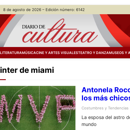
Skip
8 de agosto de 2026 – Edición número: 6142
to
content
LITERATURA
MÚSICA
CINE Y ARTES VISUALES
TEATRO Y DANZA
MUSEOS Y 
inter de miami
Antonela Rocc
los más chico
Costumbres y Tendencias
La esposa del astro de
mundo