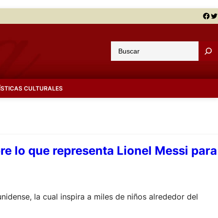
Facebook
Twitter
B
u
s
c
ÍSTICAS CULTURALES
a
r
e lo que representa Lionel Messi para
nidense, la cual inspira a miles de niños alrededor del