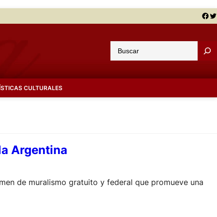
Facebook
Twitter
B
u
s
c
ÍSTICAS CULTURALES
a
r
la Argentina
rtamen de muralismo gratuito y federal que promueve una