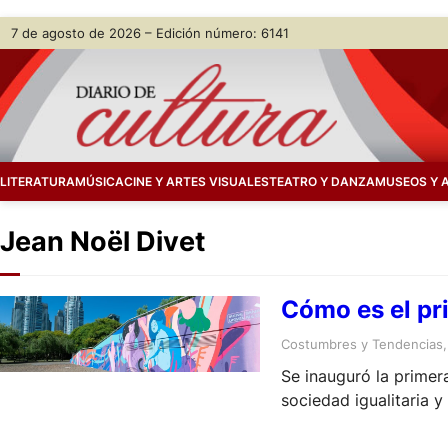
Skip
7 de agosto de 2026 – Edición número: 6141
to
content
LITERATURA
MÚSICA
CINE Y ARTES VISUALES
TEATRO Y DANZA
MUSEOS Y 
Jean Noël Divet
Cómo es el pr
Costumbres y Tendencias
,
Se inauguró la primer
sociedad igualitaria y