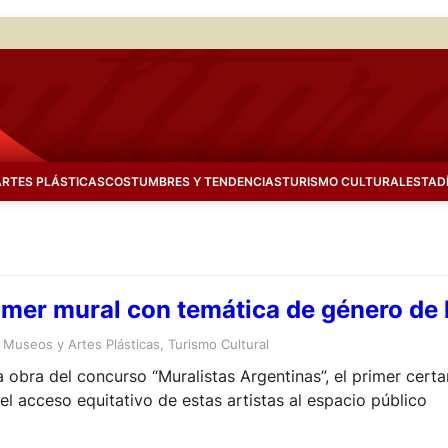
ARTES PLÁSTICAS
COSTUMBRES Y TENDENCIAS
TURISMO CULTURAL
ESTAD
imer mural con temática de género de 
 
Museos y Artes Plásticas
, 
Turismo Cultural
a obra del concurso “Muralistas Argentinas”, el primer ce
 el acceso equitativo de estas artistas al espacio público