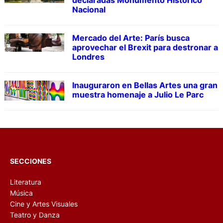
Nacional
Mercado del Arte: París busca
aprovechar el Brexit para destronar a
Londres
Inauguraron en Bellas Artes una gran
muestra homenaje a Julio Le Parc
SECCIONES
Literatura
Música
Cine y Artes Visuales
Teatro y Danza