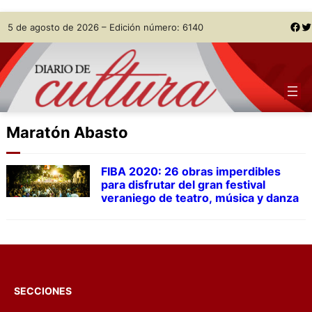
Skip
Facebook
Twitter
5 de agosto de 2026 – Edición número: 6140
to
content
Maratón Abasto
FIBA 2020: 26 obras imperdibles
para disfrutar del gran festival
veraniego de teatro, música y danza
SECCIONES