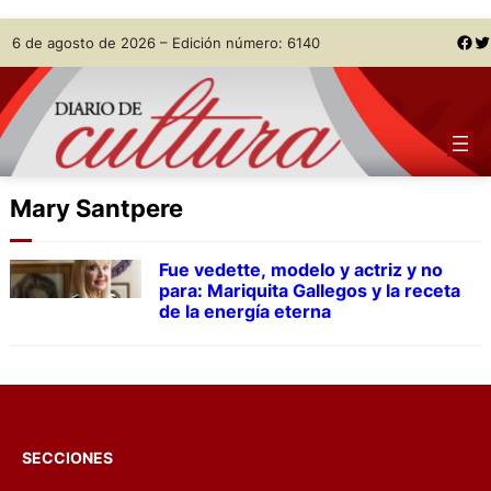
Skip
Facebook
Twitter
6 de agosto de 2026 – Edición número: 6140
to
content
Mary Santpere
Fue vedette, modelo y actriz y no
para: Mariquita Gallegos y la receta
de la energía eterna
SECCIONES