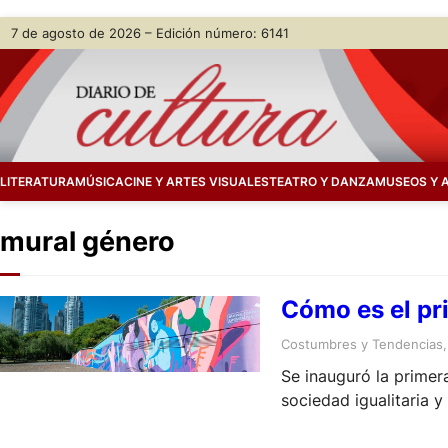
Skip
7 de agosto de 2026 – Edición número: 6141
to
content
LITERATURA
MÚSICA
CINE Y ARTES VISUALES
TEATRO Y DANZA
MUSEOS Y 
mural género
Cómo es el pr
Costumbres y Tendencias
,
Se inauguró la primer
sociedad igualitaria y