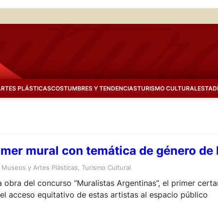
ARTES PLÁSTICAS
COSTUMBRES Y TENDENCIAS
TURISMO CULTURAL
ESTAD
imer mural con temática de género de 
 
Museos y Artes Plásticas
, 
Turismo Cultural
a obra del concurso “Muralistas Argentinas”, el primer ce
 el acceso equitativo de estas artistas al espacio público