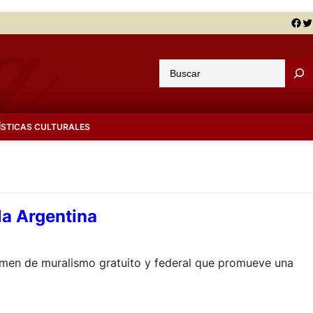
Facebook
Twitter
B
u
s
c
ÍSTICAS CULTURALES
a
r
la Argentina
rtamen de muralismo gratuito y federal que promueve una