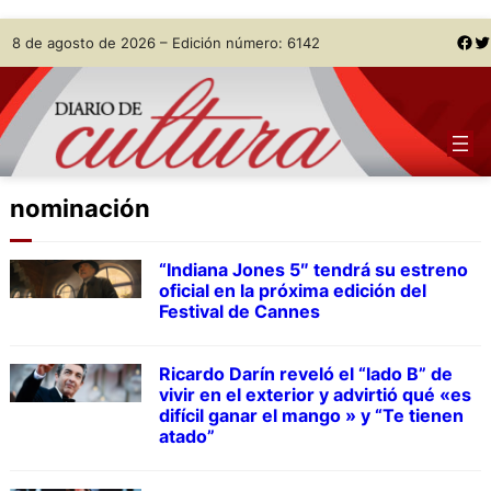
Skip
Facebook
Twitter
8 de agosto de 2026 – Edición número: 6142
to
content
nominación
“Indiana Jones 5″ tendrá su estreno
oficial en la próxima edición del
Festival de Cannes
Ricardo Darín reveló el “lado B” de
vivir en el exterior y advirtió qué «es
difícil ganar el mango » y “Te tienen
atado”