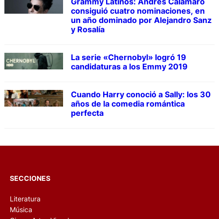
Grammy Latinos: Andrés Calamaro
consiguió cuatro nominaciones, en
un año dominado por Alejandro Sanz
y Rosalía
La serie «Chernobyl» logró 19
candidaturas a los Emmy 2019
Cuando Harry conoció a Sally: los 30
años de la comedia romántica
perfecta
SECCIONES
Literatura
Música