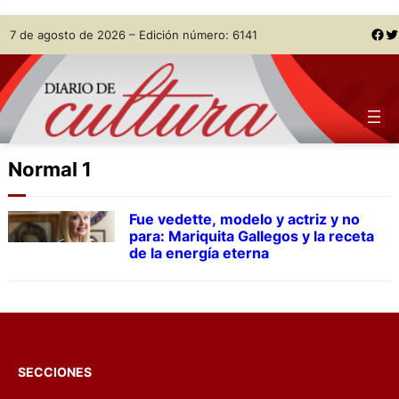
Skip
Facebook
Twitter
7 de agosto de 2026 – Edición número: 6141
to
content
Normal 1
Fue vedette, modelo y actriz y no
para: Mariquita Gallegos y la receta
de la energía eterna
SECCIONES