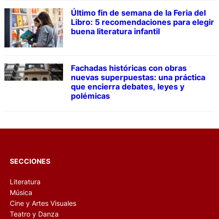
Último fin de semana de la Feria del
Libro: 5 recomendaciones para elegir
buena literatura infantil
Fachadas históricas con obras
nuevas superpuestas: una práctica
que encierra debates, leyes y
polémicas
SECCIONES
Literatura
Música
Cine y Artes Visuales
Teatro y Danza