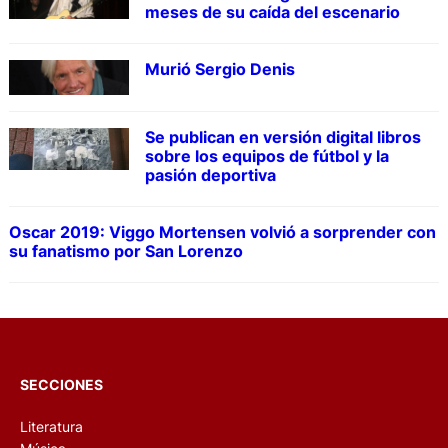
meses de su caída del escenario
Murió Sergio Denis
Se publican en versión digital libros
sobre los equipos de fútbol y la
pasión deportiva
Oscar 2019: Viggo Mortensen volvió a sorprender con
su fanatismo por San Lorenzo
SECCIONES
Literatura