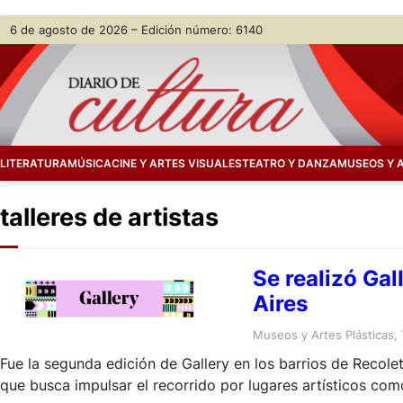
Skip
6 de agosto de 2026 – Edición número: 6140
to
content
LITERATURA
MÚSICA
CINE Y ARTES VISUALES
TEATRO Y DANZA
MUSEOS Y 
talleres de artistas
Se realizó Gal
Aires
Museos y Artes Plásticas
, 
Fue la segunda edición de Gallery en los barrios de Recolet
que busca impulsar el recorrido por lugares artísticos como 