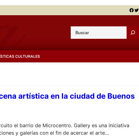
Facebook
Twitter
B
u
s
c
ÍSTICAS CULTURALES
a
r
scena artística en la ciudad de Buenos
uito el barrio de Microcentro. Gallery es una iniciativa
iones y galerías con el fin de acercar el arte