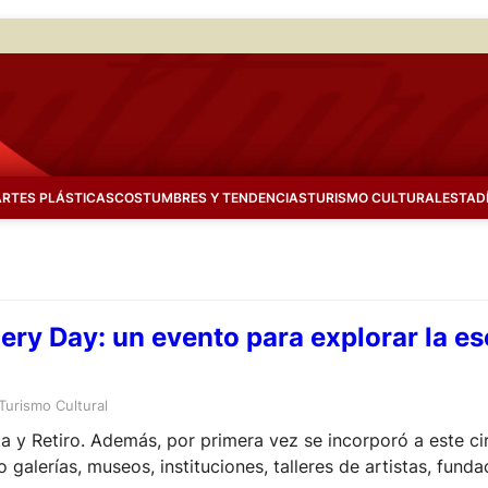
ARTES PLÁSTICAS
COSTUMBRES Y TENDENCIAS
TURISMO CULTURAL
ESTAD
lery Day: un evento para explorar la e
Turismo Cultural
a y Retiro. Además, por primera vez se incorporó a este circ
galerías, museos, instituciones, talleres de artistas, fundac