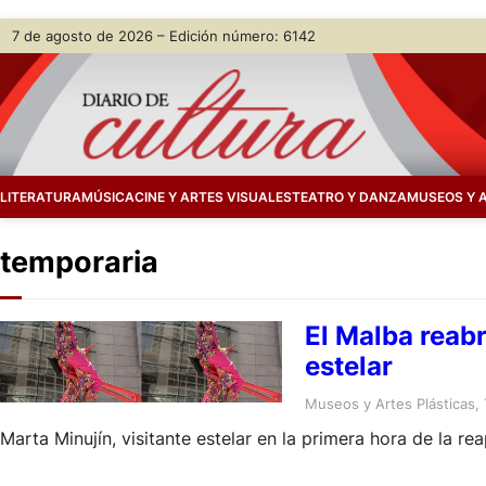
Skip
7 de agosto de 2026 – Edición número: 6142
to
content
LITERATURA
MÚSICA
CINE Y ARTES VISUALES
TEATRO Y DANZA
MUSEOS Y 
temporaria
El Malba reabr
estelar
Museos y Artes Plásticas
, 
Marta Minujín, visitante estelar en la primera hora de la r