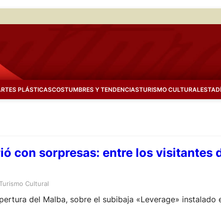
ARTES PLÁSTICAS
COSTUMBRES Y TENDENCIAS
TURISMO CULTURAL
ESTAD
ió con sorpresas: entre los visitantes 
Turismo Cultural
eapertura del Malba, sobre el subibaja «Leverage» instalado