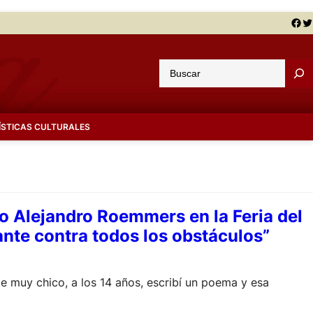
Facebook
Twitter
B
u
s
c
ÍSTICAS CULTURALES
a
r
o Alejandro Roemmers en la Feria del
ante contra todos los obstáculos”
de muy chico, a los 14 años, escribí un poema y esa