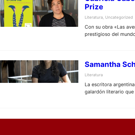
Prize
Literatura
, 
Uncategorized
Con su obra «Las aven
prestigioso del mundo
Samantha Schw
Literatura
La escritora argentin
galardón literario qu