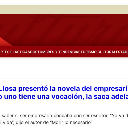
ARTES PLÁSTICAS
COSTUMBRES Y TENDENCIAS
TURISMO CULTURAL
ESTAD
Llosa presentó la novela del empresari
o uno tiene una vocación, la saca adel
 saber si ser empresario chocaba con ser escritor. “Yo ya 
 vida”, dijo el autor de “Morir lo necesario”