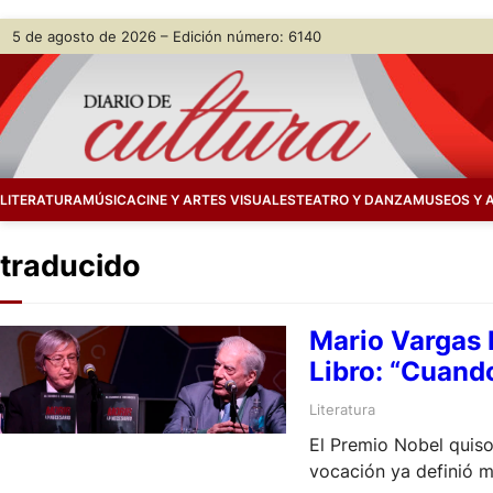
Skip
5 de agosto de 2026 – Edición número: 6140
to
content
LITERATURA
MÚSICA
CINE Y ARTES VISUALES
TEATRO Y DANZA
MUSEOS Y 
traducido
Mario Vargas 
Libro: “Cuand
Literatura
El Premio Nobel quiso
vocación ya definió mi