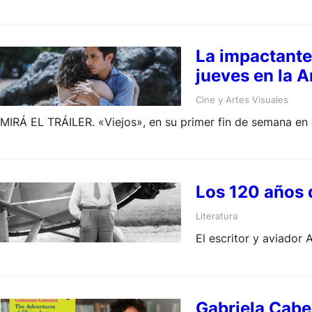
La impactante 
jueves en la A
Cine y Artes Visuales
MIRÁ EL TRÁILER. «Viejos», en su primer fin de semana en
Los 120 años d
Literatura
El escritor y aviador
Gabriela Cabe