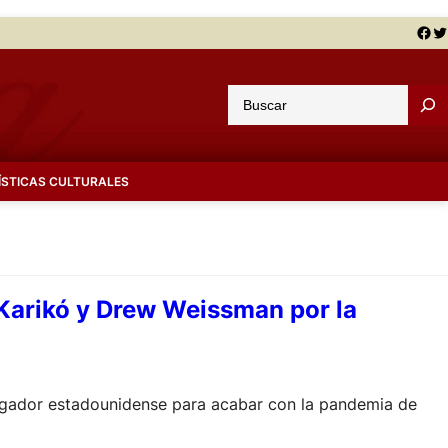
Facebook
Twitter
B
u
s
c
ÍSTICAS CULTURALES
a
r
 Karikó y Drew Weissman por la
stigador estadounidense para acabar con la pandemia de