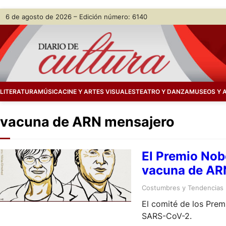
Skip
6 de agosto de 2026 – Edición número: 6140
to
content
LITERATURA
MÚSICA
CINE Y ARTES VISUALES
TEATRO Y DANZA
MUSEOS Y 
vacuna de ARN mensajero
El Premio Nob
vacuna de ARN
Costumbres y Tendencias
El comité de los Prem
SARS-CoV-2.