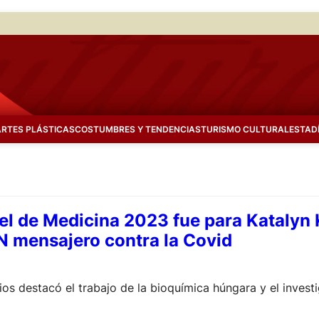
ARTES PLÁSTICAS
COSTUMBRES Y TENDENCIAS
TURISMO CULTURAL
ESTAD
el de Medicina 2023 fue para Katalyn
 mensajero contra la Covid
ios destacó el trabajo de la bioquímica húngara y el inve