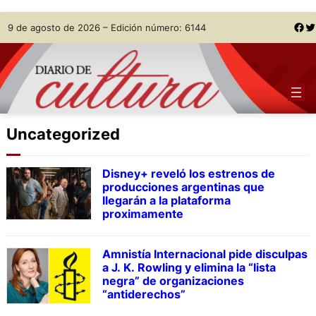
Skip
Facebook
Twitter
9 de agosto de 2026 – Edición número: 6144
to
content
Uncategorized
Disney+ reveló los estrenos de
producciones argentinas que
llegarán a la plataforma
proximamente
Amnistía Internacional pide disculpas
a J. K. Rowling y elimina la “lista
negra” de organizaciones
“antiderechos”