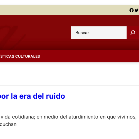
Facebook
Twitter
B
u
s
c
ÍSTICAS CULTURALES
a
r
or la era del ruido
a vida cotidiana; en medio del aturdimiento en que vivimos,
scuchan