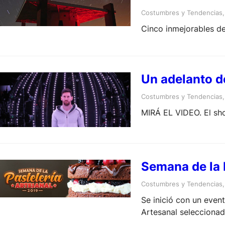
Costumbres y Tendencias
,
Cinco inmejorables des
Un adelanto d
Costumbres y Tendencias
,
MIRÁ EL VIDEO. El sho
Semana de la 
Costumbres y Tendencias
,
Se inició con un even
Artesanal seleccionad