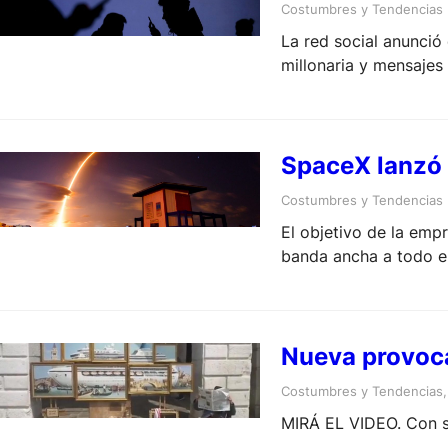
Costumbres y Tendencias
La red social anunció
millonaria y mensajes
SpaceX lanzó 6
Costumbres y Tendencias
El objetivo de la emp
banda ancha a todo el
Nueva provoca
Costumbres y Tendencias
,
MIRÁ EL VIDEO. Con so