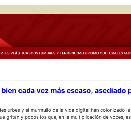
ARTES PLÁSTICAS
COSTUMBRES Y TENDENCIAS
TURISMO CULTURAL
ESTAD
n bien cada vez más escaso, asediado p
des urbes y el murmullo de la vida digital han colonizado l
e gritan y pocos los que, en la multiplicación de voces, e