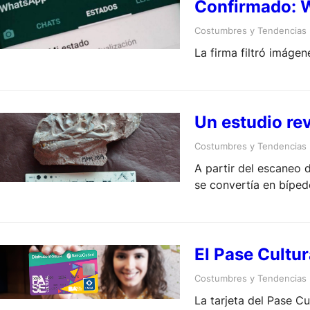
Confirmado: 
Costumbres y Tendencias
La firma filtró imáge
Un estudio re
Costumbres y Tendencias
A partir del escaneo 
se convertía en bípe
El Pase Cultur
Costumbres y Tendencias
La tarjeta del Pase C