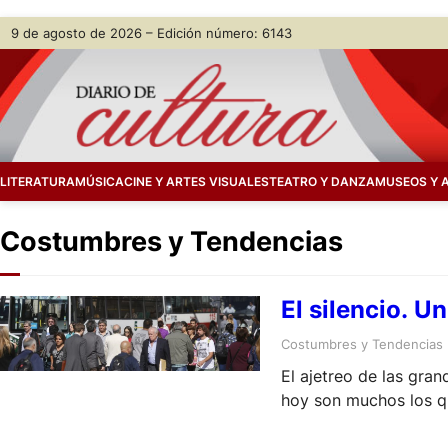
Skip
9 de agosto de 2026 – Edición número: 6143
to
content
LITERATURA
MÚSICA
CINE Y ARTES VISUALES
TEATRO Y DANZA
MUSEOS Y 
Costumbres y Tendencias
El silencio. U
Costumbres y Tendencias
El ajetreo de las gran
hoy son muchos los qu