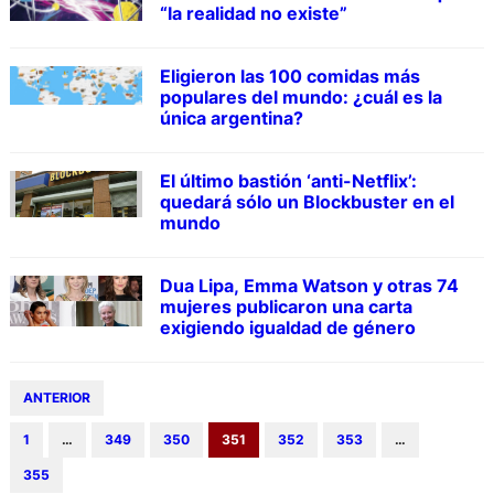
“la realidad no existe”
Eligieron las 100 comidas más
populares del mundo: ¿cuál es la
única argentina?
El último bastión ‘anti-Netflix’:
quedará sólo un Blockbuster en el
mundo
Dua Lipa, Emma Watson y otras 74
mujeres publicaron una carta
exigiendo igualdad de género
ANTERIOR
1
…
349
350
351
352
353
…
355