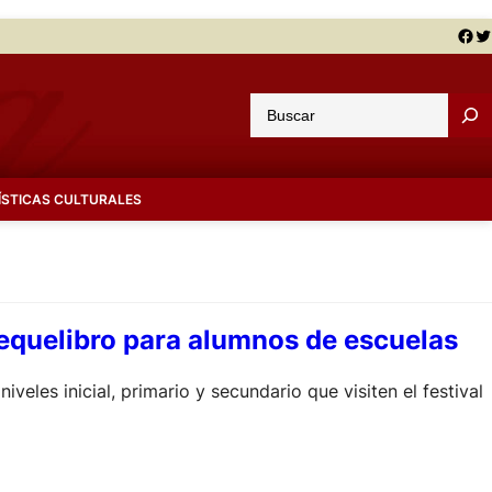
Facebook
Twitter
B
u
s
c
ÍSTICAS CULTURALES
a
r
chequelibro para alumnos de escuelas
eles inicial, primario y secundario que visiten el festival