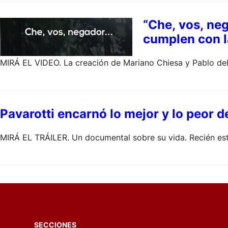
“Che, vos, neg
cumplen con l
MIRÁ EL VIDEO. La creación de Mariano Chiesa y Pablo del
Pavarotti encarnó lo mejor y lo peor d
MIRÁ EL TRÁILER. Un documental sobre su vida. Recién estr
SECCIONES