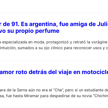
 de 91. Es argentina, fue amiga de Jul
uvo su propio perfume
ta especializada en moda. protagonizó y retrató la vorágine
 intuición, sumados a su ojo clínico para reconocer usos y 
 amor roto detrás del viaje en motocic
a de la Serna aún no era el “Che”, pero sí un estudiante 
a, fue hasta Miramar para despedirse de su novia “Chichina”
e oponían la relación. América Latina lo transformó, los añ