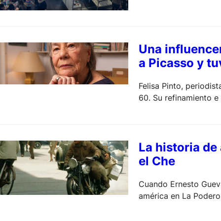
Una influencer
a Picasso y t
Felisa Pinto, periodis
60. Su refinamiento e
La historia de
el Che
Cuando Ernesto Guevar
américa en La Poderos
una enorme fortuna, s