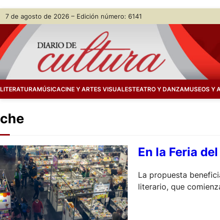
Skip
7 de agosto de 2026 – Edición número: 6141
to
content
LITERATURA
MÚSICA
CINE Y ARTES VISUALES
TEATRO Y DANZA
MUSEOS Y 
che
En la Feria de
La propuesta beneficia
literario, que comien