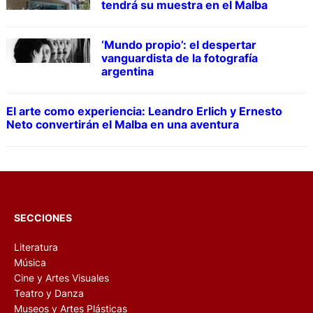
tendrá su muestra en el Malba
‘Mundo propio’: el despertar
vanguardista de la fotografía
argentina
El arte como experiencia: Leandro Erlich y Ernesto
Neto convertirán el Malba en una aventura
SECCIONES
Literatura
Música
Cine y Artes Visuales
Teatro y Danza
Museos y Artes Plásticas