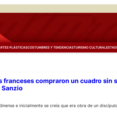
ARTES PLÁSTICAS
COSTUMBRES Y TENDENCIAS
TURISMO CULTURAL
ESTAD
s franceses compraron un cuadro sin s
l Sanzio
inense e inicialmente se creía que era obra de un discípulo