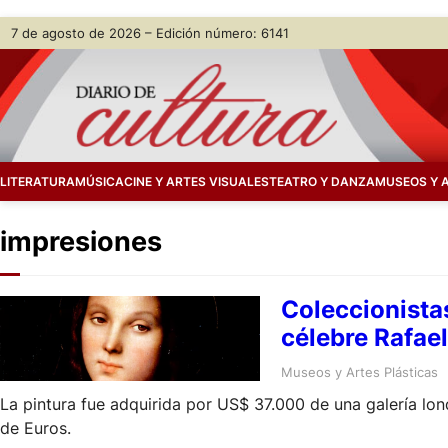
Skip
7 de agosto de 2026 – Edición número: 6141
to
content
LITERATURA
MÚSICA
CINE Y ARTES VISUALES
TEATRO Y DANZA
MUSEOS Y 
impresiones
Coleccionista
célebre Rafae
Museos y Artes Plásticas
La pintura fue adquirida por US$ 37.000 de una galería lond
de Euros.