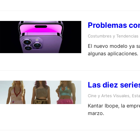
Problemas con
Costumbres y Tendencias
El nuevo modelo ya sal
algunas aplicaciones.
Las diez seri
Cine y Artes Visuales
, 
Esta
Kantar Ibope, la empre
marzo.