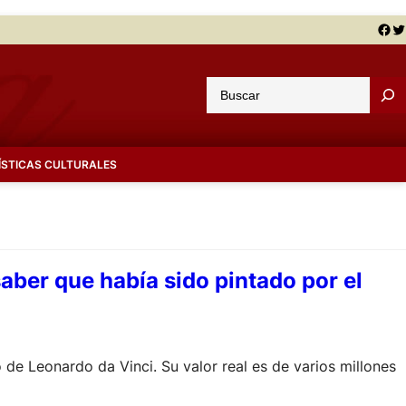
Facebook
Twitter
B
u
s
c
ÍSTICAS CULTURALES
a
r
aber que había sido pintado por el
 de Leonardo da Vinci. Su valor real es de varios millones