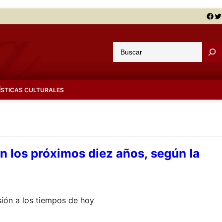
Facebook
Twitter
B
u
s
c
ÍSTICAS CULTURALES
a
r
en los próximos diez años, según la
ión a los tiempos de hoy