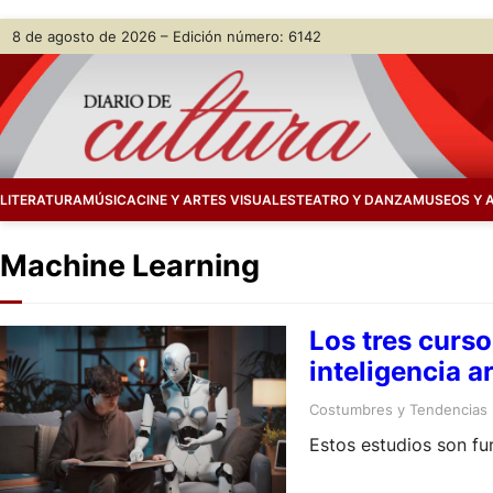
Skip
8 de agosto de 2026 – Edición número: 6142
to
content
LITERATURA
MÚSICA
CINE Y ARTES VISUALES
TEATRO Y DANZA
MUSEOS Y 
Machine Learning
Los tres curso
inteligencia ar
Costumbres y Tendencias
Estos estudios son f