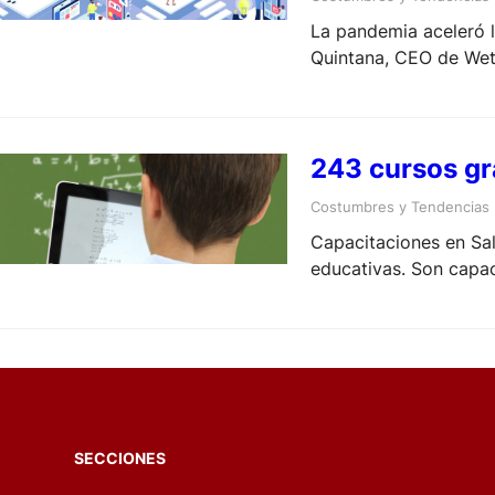
La pandemia aceleró l
Quintana, CEO de Wetc
su rentabilidad.
243 cursos gra
Costumbres y Tendencias
Capacitaciones en Sal
educativas. Son capac
SECCIONES