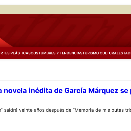
ARTES PLÁSTICAS
COSTUMBRES Y TENDENCIAS
TURISMO CULTURAL
ESTAD
a novela inédita de García Márquez se
 saldrá veinte años después de “Memoria de mis putas trist