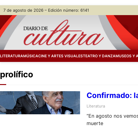
Skip
7 de agosto de 2026 – Edición número: 6141
to
content
LITERATURA
MÚSICA
CINE Y ARTES VISUALES
TEATRO Y DANZA
MUSEOS Y 
prolífico
Confirmado: l
Literatura
“En agosto nos vemos”
muerte