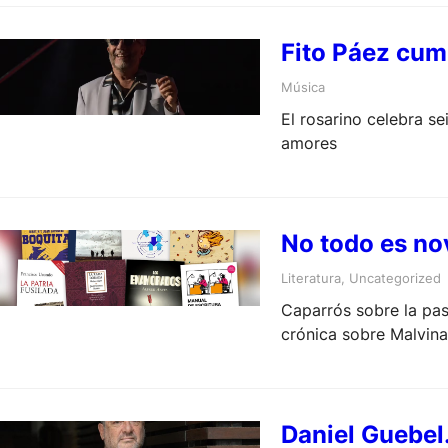
Fito Páez cum
Música
El rosarino celebra s
amores
No todo es nov
Literatura
, 
Uncategorized
Caparrós sobre la pas
crónica sobre Malvina
Daniel Guebel