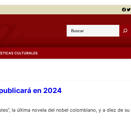
Facebook
Twitter
B
u
s
c
ÍSTICAS CULTURALES
a
r
 publicará en 2024
es”, la última novela del nobel colombiano, y a diez de su