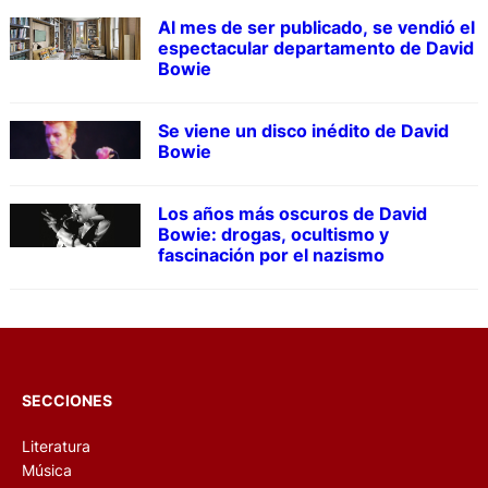
Al mes de ser publicado, se vendió el
espectacular departamento de David
Bowie
Se viene un disco inédito de David
Bowie
Los años más oscuros de David
Bowie: drogas, ocultismo y
fascinación por el nazismo
SECCIONES
Literatura
Música