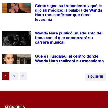
Cómo sigue su tratamiento y qué le
dijo su médico: la palabra de Wanda
Nara tras confirmar que tiene
leucemia
Wanda Nara publicó un adelanto del
tema con el que comenzará su
carrera musical
Qué es Fundaleu, el centro donde
Wanda Nara realizará su tratamiento
1
2
3
SIGUIENTE
SECCIONES