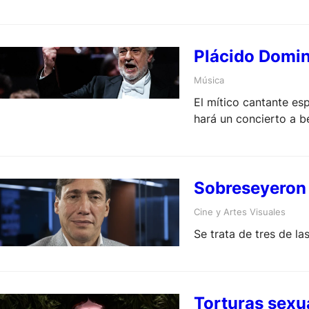
Plácido Domin
Música
El mítico cantante esp
hará un concierto a b
Sobreseyeron 
Cine y Artes Visuales
Se trata de tres de l
Torturas sexua