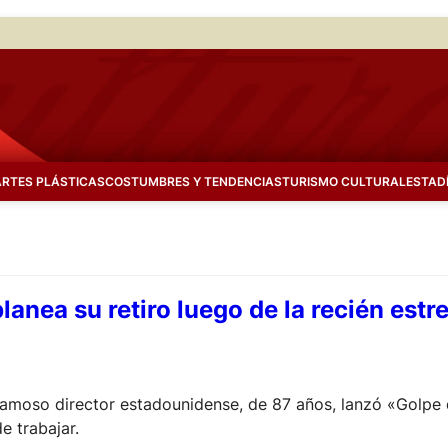
ARTES PLÁSTICAS
COSTUMBRES Y TENDENCIAS
TURISMO CULTURAL
ESTAD
anea su retiro luego de la recién estr
famoso director estadounidense, de 87 años, lanzó «Golpe 
e trabajar.