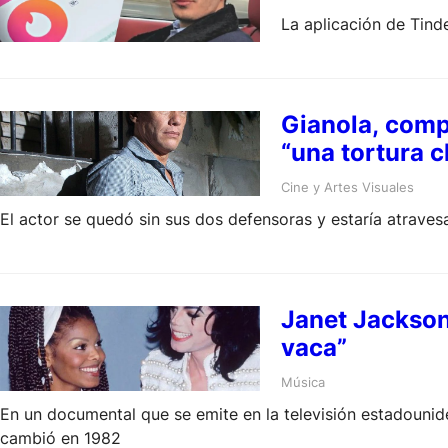
La aplicación de Tind
Gianola, compl
“una tortura c
Cine y Artes Visuales
El actor se quedó sin sus dos defensoras y estaría atra
Janet Jackson
vaca”
Música
En un documental que se emite en la televisión estadounidens
cambió en 1982