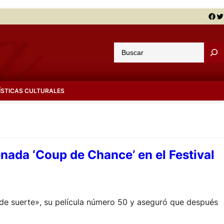
Facebook
Twitter
B
u
s
c
ÍSTICAS CULTURALES
a
r
enada ‘Coup de Chance’ en el Festival
de suerte», su película número 50 y aseguró que después