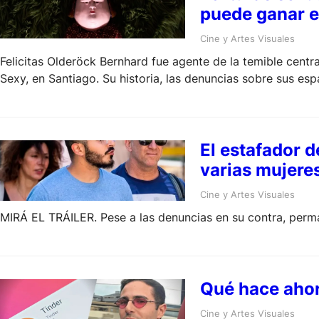
puede ganar e
Cine y Artes Visuales
Felicitas Olderöck Bernhard fue agente de la temible centr
Sexy, en Santiago. Su historia, las denuncias sobre sus es
El estafador d
varias mujeres
Cine y Artes Visuales
MIRÁ EL TRÁILER. Pese a las denuncias en su contra, perma
Qué hace ahora
Cine y Artes Visuales