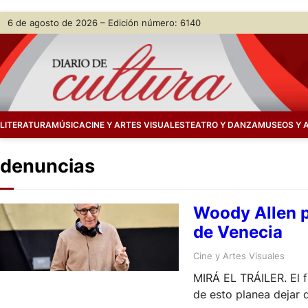
Skip
6 de agosto de 2026 – Edición número: 6140
to
content
LITERATURA
MÚSICA
CINE Y ARTES VISUALES
TEATRO Y DANZA
MUSEOS Y 
denuncias
Woody Allen pl
de Venecia
Cine y Artes Visuales
MIRÁ EL TRÁILER. El 
de esto planea dejar d