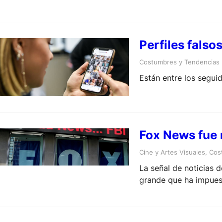
Perfiles falso
Costumbres y Tendencias
Están entre los segui
Fox News fue 
Cine y Artes Visuales
, 
Cos
La señal de noticias
grande que ha impues