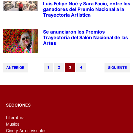
Luis Felipe Noé y Sara Facio, entre los
ganadores del Premio Nacional a la
Trayectoria Artística
Se anunciaron los Premios
Trayectoria del Salón Nacional de las
Artes
1
2
3
4
ANTERIOR
SIGUIENTE
SECCIONES
Literatura
Música
Cine y Artes Visuales