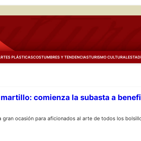
ARTES PLÁSTICAS
COSTUMBRES Y TENDENCIAS
TURISMO CULTURAL
ESTAD
 martillo: comienza la subasta a benef
a gran ocasión para aficionados al arte de todos los bolsill