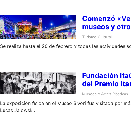
Comenzó «Vera
museos y otro
Turismo Cultural
Se realiza hasta el 20 de febrero y todas las actividades s
Fundación Itaú
del Premio Ita
Museos y Artes Plásticas
La exposición física en el Museo Sívori fue visitada por m
Lucas Jalowski.