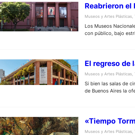
Reabrieron el 
Museos y Artes Plásticas
, 
Los Museos Nacionales
con público, bajo estr
El regreso de 
Museos y Artes Plásticas
, 
Si bien las salas de c
de Buenos Aires la ofe
«Tiempo Torme
Museos y Artes Plásticas
, 