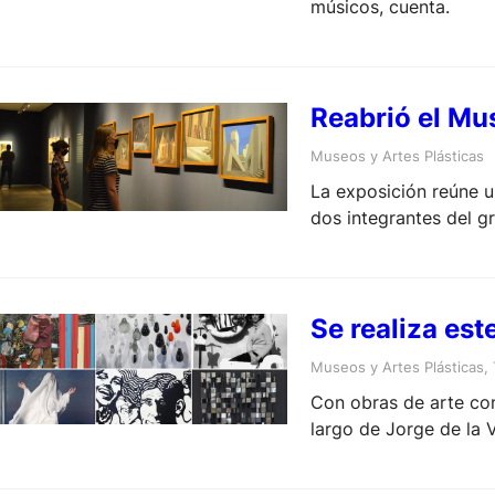
músicos, cuenta.
Reabrió el Mu
Museos y Artes Plásticas
La exposición reúne 
dos integrantes del g
Se realiza es
Museos y Artes Plásticas
, 
Con obras de arte con
largo de Jorge de la 
renovado y la oferta 