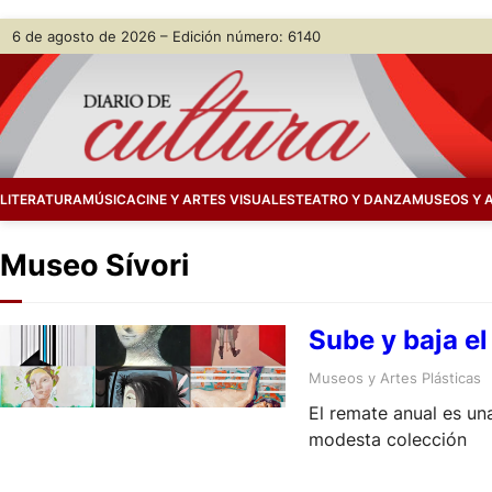
Skip
6 de agosto de 2026 – Edición número: 6140
to
content
LITERATURA
MÚSICA
CINE Y ARTES VISUALES
TEATRO Y DANZA
MUSEOS Y 
Museo Sívori
Sube y baja el
Museos y Artes Plásticas
El remate anual es un
modesta colección