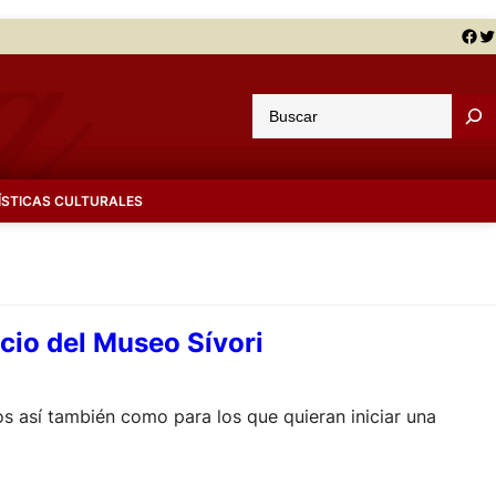
Facebook
Twitter
B
u
s
c
ÍSTICAS CULTURALES
a
r
icio del Museo Sívori
os así también como para los que quieran iniciar una