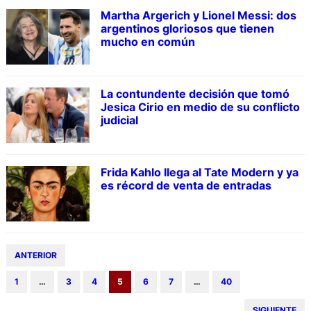
Martha Argerich y Lionel Messi: dos
argentinos gloriosos que tienen
mucho en común
La contundente decisión que tomó
Jesica Cirio en medio de su conflicto
judicial
Frida Kahlo llega al Tate Modern y ya
es récord de venta de entradas
ANTERIOR
1
…
3
4
5
6
7
…
40
SIGUIENTE