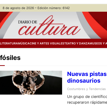
Skip
8 de agosto de 2026 – Edición número: 6142
to
content
LITERATURA
MÚSICA
CINE Y ARTES VISUALES
TEATRO Y DANZA
MUSEOS Y 
fósiles
Nuevas pistas 
dinosaurios
Costumbres y Tendencias
Un grupo de científic
recuperaron rápidame