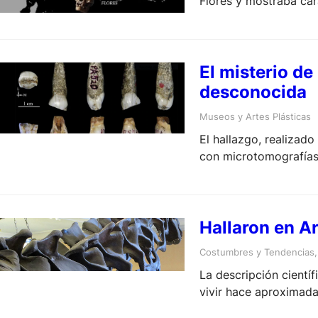
Flores y mostraba car
El misterio de
desconocida
Museos y Artes Plásticas
El hallazgo, realizad
con microtomografías 
Hallaron en A
Costumbres y Tendencias
,
La descripción cientí
vivir hace aproximad