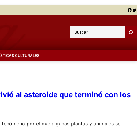
Facebook
Twitter
B
u
s
c
ÍSTICAS CULTURALES
a
r
ivió al asteroide que terminó con los
el fenómeno por el que algunas plantas y animales se