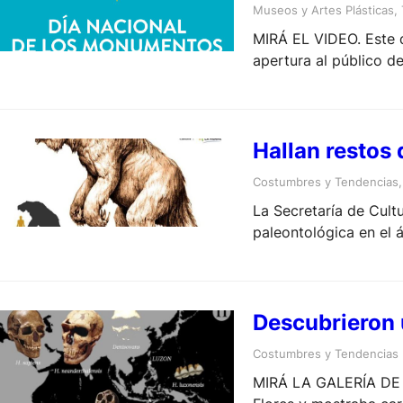
Museos y Artes Plásticas
, 
MIRÁ EL VIDEO. Este d
apertura al público d
visitas guiadas, charl
Hallan restos
Costumbres y Tendencias
,
La Secretaría de Cult
paleontológica en el á
Descubrieron 
Costumbres y Tendencias
MIRÁ LA GALERÍA DE 