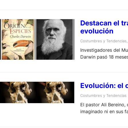
Destacan el t
evolución
Costumbres y Tendencias
,
Investigadores del Mus
Darwin pasó 18 meses 
Evolución: el
Costumbres y Tendencias
El pastor Ali Bereino
imaginado ni en sus f
antiguos del árbol ge