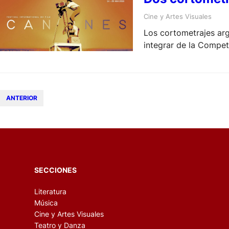
Cine y Artes Visuales
Los cortometrajes arg
integrar de la Compet
desarrollará en la Riv
ANTERIOR
SECCIONES
Literatura
Música
Cine y Artes Visuales
Teatro y Danza