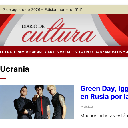
Skip
7 de agosto de 2026 – Edición número: 6141
to
content
LITERATURA
MÚSICA
CINE Y ARTES VISUALES
TEATRO Y DANZA
MUSEOS Y 
Ucrania
Green Day, Ig
en Rusia por l
Música
Muchos artistas están