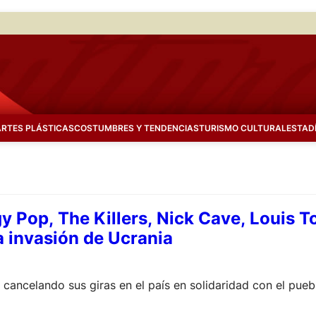
ARTES PLÁSTICAS
COSTUMBRES Y TENDENCIAS
TURISMO CULTURAL
ESTAD
gy Pop, The Killers, Nick Cave, Louis 
a invasión de Ucrania
 cancelando sus giras en el país en solidaridad con el pue