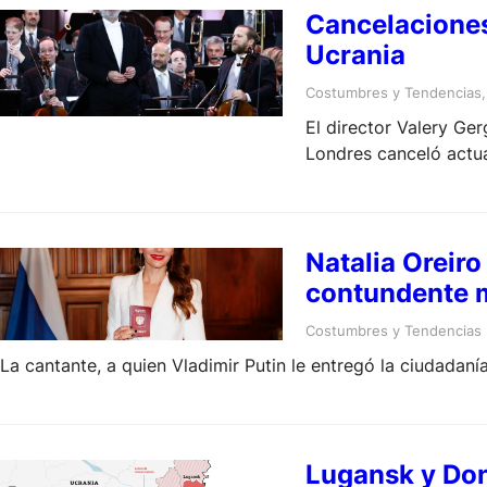
Cancelaciones 
Ucrania
Costumbres y Tendencias
,
El director Valery G
Londres canceló actua
Natalia Oreiro
contundente 
Costumbres y Tendencias
La cantante, a quien Vladimir Putin le entregó la ciudadaní
Lugansk y Donetsk, las 