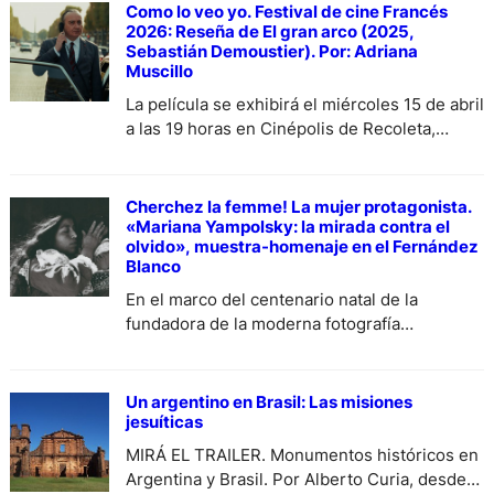
Como lo veo yo. Festival de cine Francés
2026: Reseña de El gran arco (2025,
Sebastián Demoustier). Por: Adriana
Muscillo
La película se exhibirá el miércoles 15 de abril
a las 19 horas en Cinépolis de Recoleta,
Vicente López 2050
Cherchez la femme! La mujer protagonista.
«Mariana Yampolsky: la mirada contra el
olvido», muestra-homenaje en el Fernández
Blanco
En el marco del centenario natal de la
fundadora de la moderna fotografía
antropológica, la Embajada de México en
Argentina, el Museo Isaac Fernández Blanco
de Buenos Aires y la Secretaría de Cultura
Un argentino en Brasil: Las misiones
mexicana presentan una muestra integrada
jesuíticas
por sus obras más representativas y
MIRÁ EL TRAILER. Monumentos históricos en
memorables, que se puede visitar del 5 de
Argentina y Brasil. Por Alberto Curia, desde
diciembre al 15…