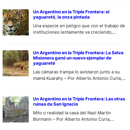
DiariodeCultura.
Un Argentino en la Triple Frontera: el
yaguareté, la onza pintada
Una especie en peligro que con el trabajo de
instituciones lentamente va creciendo,
ayudemos a preservarlo- Por Alberto Antonio
Curia, especial para DiariodeCultura.com.ar.
Un Argentino en la Triple Frontera: La Selva
Misionera ganó un nuevo ejemplar de
yaguareté
Las cámaras trampa lo avistaron junto a su
mamá Kuarahy – Por Alberto Antonio Curia,
especial para DiariodeCultura.
Un Argentino en la Triple Frontera: Las otras
ruinas de San Ignacio
Mito o realidad la casa del Nazi Martin
Bormann – Por Alberto Antonio Curia,
especial para DiariodeCultura