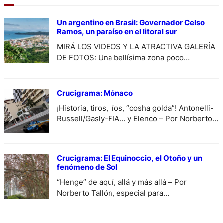
Un argentino en Brasil: Governador Celso
Ramos, un paraíso en el litoral sur
MIRÁ LOS VIDEOS Y LA ATRACTIVA GALERÍA
DE FOTOS: Una bellísima zona poco
difundida. En las imágenes de portada:
Palmas.
Crucigrama: Mónaco
¡Historia, tiros, líos, “cosha golda”! Antonelli-
Russell/Gasly-FIA… y Elenco – Por Norberto
Tallón, especial para DiariodeCultura.
Crucigrama: El Equinoccio, el Otoño y un
fenómeno de Sol
“Henge” de aquí, allá y más allá – Por
Norberto Tallón, especial para
DiariodeCultrura.com.ar.