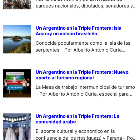
parques nacionales, diputados, senadores y
empresarios locales – Por Alberto Antonio
Curia, especial para DiariodeCulturta.com.ar.
Un Argentino en la Triple Frontera: Isla
Acaray un volcán brasileño
Conocida popularmente como la isla de las
serpientes – Por Alberto Antonio Curia,
especial para DiariodeCultura.
Un Argentino en la Triple Frontera: Nuevo
aporte al turismo regional
La Mesa de trabajo intermunicipal de turismo
– Por Alberto Antonio Curia, especial para
DiariodeCultura.com.ar.
Un Argentino en la Triple Frontera: La
comunidad árabe
El aporte cultural y económico en la
confluencia de los ríos Iguazú y Paraná – Por