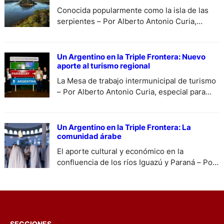
Conocida popularmente como la isla de las
serpientes – Por Alberto Antonio Curia,
especial para DiariodeCultura.
Un Argentino en la Triple Frontera: Nuevo
aporte al turismo regional
La Mesa de trabajo intermunicipal de turismo
– Por Alberto Antonio Curia, especial para
DiariodeCultura.com.ar.
Un Argentino en la Triple Frontera: La
comunidad árabe
El aporte cultural y económico en la
confluencia de los ríos Iguazú y Paraná – Por
Alberto Antonio Curia, especial para
DiariodeCultura.com.ar.
SECCIONES