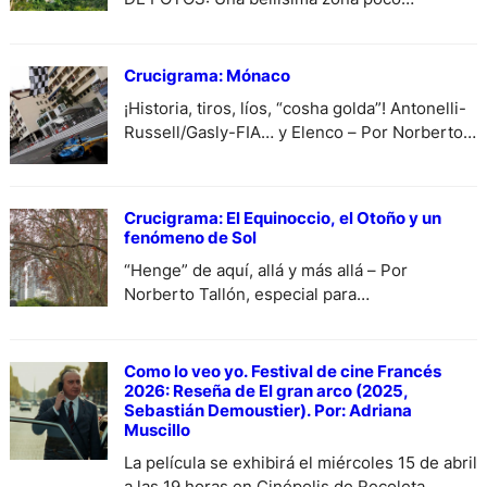
difundida. En las imágenes de portada:
Palmas.
Crucigrama: Mónaco
¡Historia, tiros, líos, “cosha golda”! Antonelli-
Russell/Gasly-FIA… y Elenco – Por Norberto
Tallón, especial para DiariodeCultura.
Crucigrama: El Equinoccio, el Otoño y un
fenómeno de Sol
“Henge” de aquí, allá y más allá – Por
Norberto Tallón, especial para
DiariodeCultrura.com.ar.
Como lo veo yo. Festival de cine Francés
2026: Reseña de El gran arco (2025,
Sebastián Demoustier). Por: Adriana
Muscillo
La película se exhibirá el miércoles 15 de abril
a las 19 horas en Cinépolis de Recoleta,