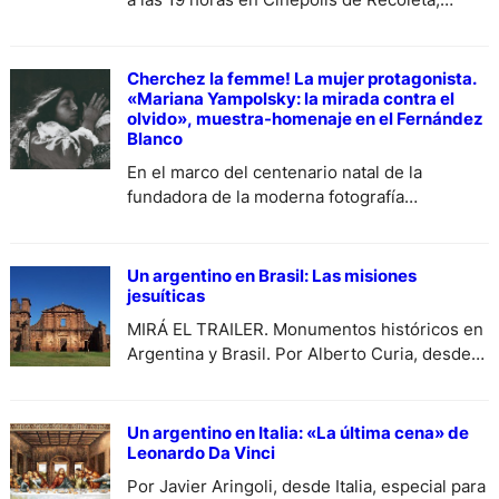
Vicente López 2050
Cherchez la femme! La mujer protagonista.
«Mariana Yampolsky: la mirada contra el
olvido», muestra-homenaje en el Fernández
Blanco
En el marco del centenario natal de la
fundadora de la moderna fotografía
antropológica, la Embajada de México en
Argentina, el Museo Isaac Fernández Blanco
de Buenos Aires y la Secretaría de Cultura
Un argentino en Brasil: Las misiones
mexicana presentan una muestra integrada
jesuíticas
por sus obras más representativas y
MIRÁ EL TRAILER. Monumentos históricos en
memorables, que se puede visitar del 5 de
Argentina y Brasil. Por Alberto Curia, desde
diciembre al 15…
Brasil, especial para Diariodecultura.com.ar.
Un argentino en Italia: «La última cena» de
Leonardo Da Vinci
Por Javier Aringoli, desde Italia, especial para