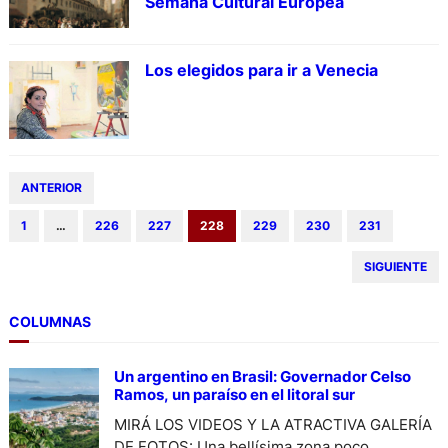
Semana Cultural Europea
Los elegidos para ir a Venecia
ANTERIOR
1
…
226
227
228
229
230
231
SIGUIENTE
COLUMNAS
Un argentino en Brasil: Governador Celso
Ramos, un paraíso en el litoral sur
MIRÁ LOS VIDEOS Y LA ATRACTIVA GALERÍA
DE FOTOS: Una bellísima zona poco