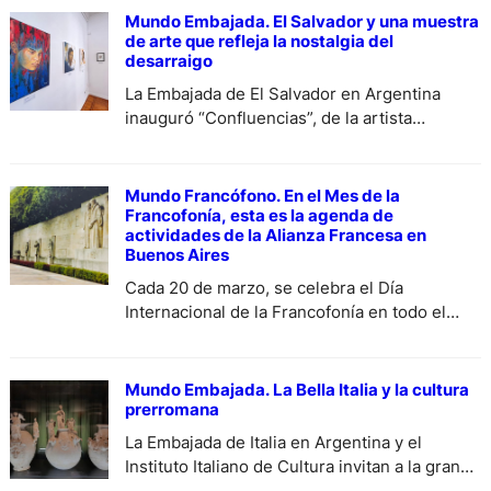
Mundo Embajada. El Salvador y una muestra
de arte que refleja la nostalgia del
desarraigo
La Embajada de El Salvador en Argentina
inauguró “Confluencias”, de la artista
salvadoreña Lucila González. La muestra, que
reúne una selección de obras que exploran
diversas técnicas y estilos, como el acrílico, la
Mundo Francófono. En el Mes de la
acuarela, y técnica mixta, se puede visitar
Francofonía, esta es la agenda de
actividades de la Alianza Francesa en
hasta el 21 de junio de 2024, en Av. Santa Fe
Buenos Aires
1385, 1° Piso. CABA,…
Cada 20 de marzo, se celebra el Día
Internacional de la Francofonía en todo el
mundo. En 1970, en esa fecha precisamente,
nació la Agencia de Cooperación Cultural y
Técnica, que se convirtió después en la
Mundo Embajada. La Bella Italia y la cultura
Organización Internacional de la Francofonía.
prerromana
Aquí te presentamos todas las actividades de
La Embajada de Italia en Argentina y el
los países francófonos que podrás disfrutar
Instituto Italiano de Cultura invitan a la gran
de…
exposición «Formas y colores de la Italia