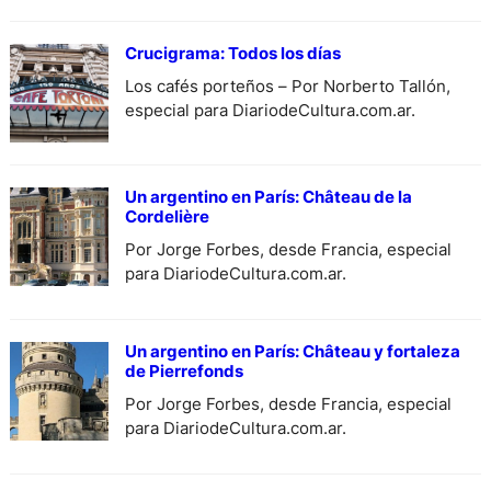
prerromana-Canosa di Puglia». Curada por
Massimo Osanna…
Crucigrama: Todos los días
Los cafés porteños – Por Norberto Tallón,
especial para DiariodeCultura.com.ar.
Un argentino en París: Château de la
Cordelière
Por Jorge Forbes, desde Francia, especial
para DiariodeCultura.com.ar.
Un argentino en París: Château y fortaleza
de Pierrefonds
Por Jorge Forbes, desde Francia, especial
para DiariodeCultura.com.ar.