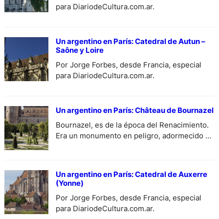
para DiariodeCultura.com.ar.
Un argentino en París: Catedral de Autun –
Saône y Loire
Por Jorge Forbes, desde Francia, especial
para DiariodeCultura.com.ar.
Un argentino en París: Château de Bournazel
Bournazel, es de la época del Renacimiento.
Era un monumento en peligro, adormecido en
la campaña Averonesa (de Averón), del siglo
XVI. El Gran Trofeo Dassault de Historia y
Patrimonio…
Un argentino en París: Catedral de Auxerre
(Yonne)
Por Jorge Forbes, desde Francia, especial
para DiariodeCultura.com.ar.