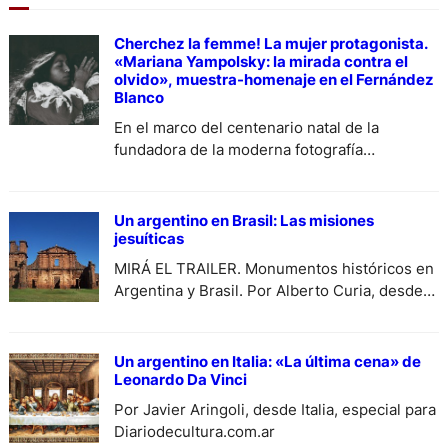
Cherchez la femme! La mujer protagonista.
«Mariana Yampolsky: la mirada contra el
olvido», muestra-homenaje en el Fernández
Blanco
En el marco del centenario natal de la
fundadora de la moderna fotografía
antropológica, la Embajada de México en
Argentina, el Museo Isaac Fernández Blanco
de Buenos Aires y la Secretaría de Cultura
Un argentino en Brasil: Las misiones
mexicana presentan una muestra integrada
jesuíticas
por sus obras más representativas y
MIRÁ EL TRAILER. Monumentos históricos en
memorables, que se puede visitar del 5 de
Argentina y Brasil. Por Alberto Curia, desde
diciembre al 15…
Brasil, especial para Diariodecultura.com.ar.
Un argentino en Italia: «La última cena» de
Leonardo Da Vinci
Por Javier Aringoli, desde Italia, especial para
Diariodecultura.com.ar